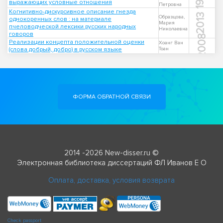
выражающих условные отношения
Петровна
Когнитивно-дискурсивное описание гнезда
2013
Образцова,
однокоренных слов : на материале
Мария
пчеловодческой лексики русских народных
Николаевна
говоров
2008
Реализации концепта положительной оценки
Хоанг Ван
(слова добрый, добро) в русском языке
Тоан
ФОРМА ОБРАТНОЙ СВЯЗИ
2014 -2026 New-disser.ru ©
Электронная библиотека диссертаций ФЛ Иванов Е О
Оплата, доставка, условия возврата
Check passport