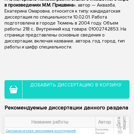
в произведениях М.М. Пришвина
», автор — Аквазба,
Екатерина Омаровна, относится к типу: кандидатская
диссертация по специальности 10.02.01. Работа
подготовлена в городе Тюмень в 2004 году. Объем
работы: 218 с.. Внутренний код товара: 01002742853. На
странице представлены основные сведения о
диссертации, включая название, автора, год, город, тип
работы и шифр специальности.
ДОБАВИТЬ ДИССЕРТАЦИЮ В КОРЗИНУ
Рекомендуемые диссертации данного раздела
ы
Д
а
т
а
з
а
щ
и
т
Название работы
Автор
1984
Киселева,
Синтаксическая синонимия конструкций,
Лилия