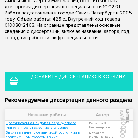
Смольников, Сергей Николаевич, относится к типу:
докторская диссертация по специальности 10.02.01.
Работа подготовлена в городе Санкт-Петербург в 2005
году. Объем работы: 425 с.. Внутренний код товара:
01003012463. На странице представлены основные
сведения о диссертации, включая название, автора, год,
город, тип работы и шифр специальности.
ДОБАВИТЬ ДИССЕРТАЦИЮ В КОРЗИНУ
Рекомендуемые диссертации данного раздела
ы
Д
а
т
а
з
а
щ
и
т
Название работы
Автор
2007
Префиксальная видовая пара русского
Потехина, Яна
глагола и ее отражение в словаре
Владимировна
2001
Высказывания с семантикой состояния в
Матханова,
современном русском языке
Ирина Петровна