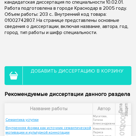
кандидатская диссертация по специальности 10.02.01.
Работа подготовлена в городе Краснодар в 2005 году.
Объем работы: 203 с.. Внутренний код товара:
01002742807. На странице представлены основные
сведения о диссертации, включая название, автора, год,
город, тип работы и шифр специальности.
ДОБАВИТЬ ДИССЕРТАЦИЮ В КОРЗИНУ
Рекомендуемые диссертации данного раздела
ы
Д
а
т
а
з
а
щ
и
т
Название работы
Автор
2008
Мусатова,
Семантика уступки
Галина
Александровна
Внутренняя форма как источник семантической
2010
Ковалевская,
мотивации и культурной коннотации
Лариса