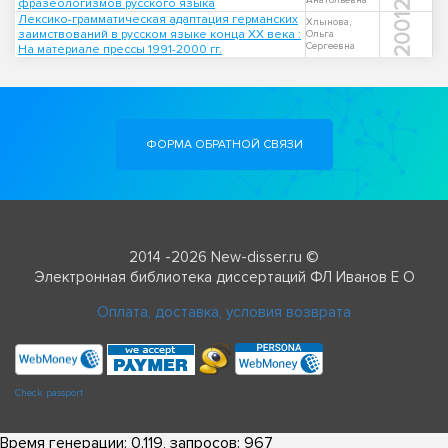
Анатольевна
фразеологизмов русского языка
Лексико-грамматическая адаптация германских
2001
Хлынова,
заимствований в русском языке конца XX века :
Ольга
Сергеевна
На материале прессы 1991-2000 гг.
ФОРМА ОБРАТНОЙ СВЯЗИ
2014 -2026 New-disser.ru ©
Электронная библиотека диссертаций ФЛ Иванов Е О
Оплата, доставка, условия возврата
Check passport
Время генерации: 0.119, запросов: 967