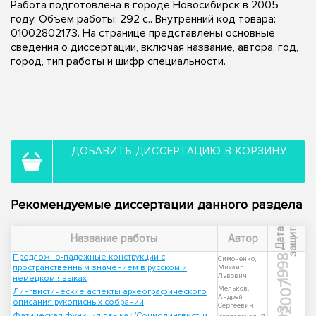
Работа подготовлена в городе Новосибирск в 2005
году. Объем работы: 292 с.. Внутренний код товара:
01002802173. На странице представлены основные
сведения о диссертации, включая название, автора, год,
город, тип работы и шифр специальности.
ДОБАВИТЬ ДИССЕРТАЦИЮ В КОРЗИНУ
Рекомендуемые диссертации данного раздела
ы
Д
а
т
а
з
а
щ
и
т
Название работы
Автор
Предложно-падежные конструкции с
1998
Симоненко,
пространственным значением в русском и
Михаил
Львович
немецком языках
2007
Мельков,
Лингвистические аспекты археографического
Андрей
описания рукописных собраний
Сергеевич
Фатическая функция языка : (Социолингвист. и