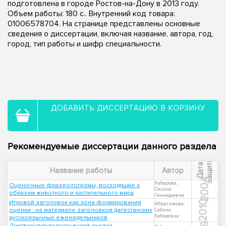
подготовлена в городе Ростов-на-Дону в 2013 году.
Объем работы: 180 с.. Внутренний код товара:
01006578704. На странице представлены основные
сведения о диссертации, включая название, автора, год,
город, тип работы и шифр специальности.
ДОБАВИТЬ ДИССЕРТАЦИЮ В КОРЗИНУ
Рекомендуемые диссертации данного раздела
ы
Д
а
т
а
з
а
щ
и
т
Название работы
Автор
2004
Хабарова,
Оценочные фразеологизмы, восходящие к
Оксана
образам животного и растительного мира
Геннадьевна
Игровой заголовок как зона формирования
2010
Ибрагимова,
оценки : на материале заголовков дагестанских
Сабина
Забидовна
русскоязычных еженедельников
Лингвокультурологический анализ