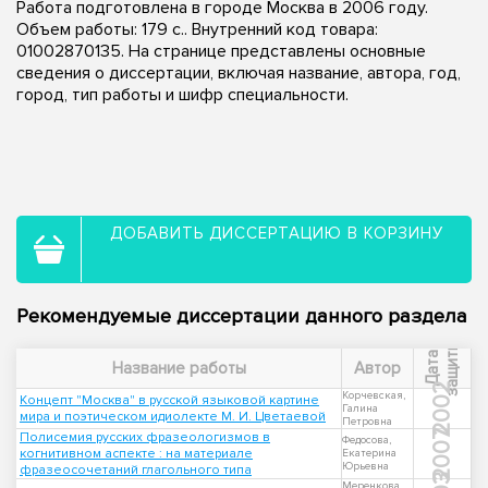
Работа подготовлена в городе Москва в 2006 году.
Объем работы: 179 с.. Внутренний код товара:
01002870135. На странице представлены основные
сведения о диссертации, включая название, автора, год,
город, тип работы и шифр специальности.
ДОБАВИТЬ ДИССЕРТАЦИЮ В КОРЗИНУ
Рекомендуемые диссертации данного раздела
ы
Д
а
т
а
з
а
щ
и
т
Название работы
Автор
2002
Корчевская,
Концепт "Москва" в русской языковой картине
Галина
мира и поэтическом идиолекте М. И. Цветаевой
Петровна
2007
Полисемия русских фразеологизмов в
Федосова,
когнитивном аспекте : на материале
Екатерина
Юрьевна
фразеосочетаний глагольного типа
Меренкова,