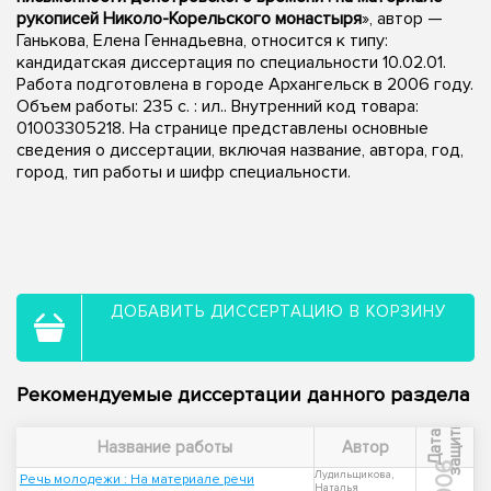
рукописей Николо-Корельского монастыря
», автор —
Ганькова, Елена Геннадьевна, относится к типу:
кандидатская диссертация по специальности 10.02.01.
Работа подготовлена в городе Архангельск в 2006 году.
Объем работы: 235 с. : ил.. Внутренний код товара:
01003305218. На странице представлены основные
сведения о диссертации, включая название, автора, год,
город, тип работы и шифр специальности.
ДОБАВИТЬ ДИССЕРТАЦИЮ В КОРЗИНУ
Рекомендуемые диссертации данного раздела
ы
Д
а
т
а
з
а
щ
и
т
Название работы
Автор
2006
Лудильщикова,
Речь молодежи : На материале речи
Наталья