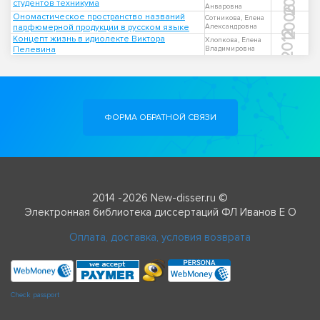
студентов техникума
Анваровна
2006
Ономастическое пространство названий
Сотникова, Елена
парфюмерной продукции в русском языке
Александровна
2012
Концепт жизнь в идиолекте Виктора
Хлопкова, Елена
Пелевина
Владимировна
ФОРМА ОБРАТНОЙ СВЯЗИ
2014 -2026 New-disser.ru ©
Электронная библиотека диссертаций ФЛ Иванов Е О
Оплата, доставка, условия возврата
Check passport