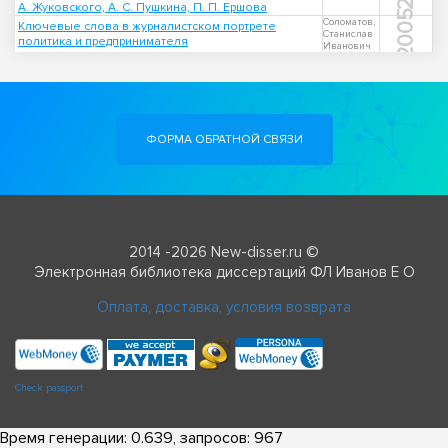
А. Жуковского, А. С. Пушкина, П. П. Ершова
2005
Соломатов,
Ключевые слова в журналистском портрете
Станислав
политика и предпринимателя
Иванович
ФОРМА ОБРАТНОЙ СВЯЗИ
2014 -2026 New-disser.ru ©
Электронная библиотека диссертаций ФЛ Иванов Е О
Оплата, доставка, условия возврата
Check passport
Время генерации: 0.639, запросов: 967