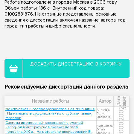
Работа подготовлена в городе Москва в 2006 году.
Объем работы: 186 с.. Внутренний код товара:
01002881876. На странице представлены основные
сведения о диссертации, включая название, автора, год,
город, тип работы и шифр специальности.
ДОБАВИТЬ ДИССЕРТАЦИЮ В КОРЗИНУ
Рекомендуемые диссертации данного раздела
ы
Д
а
т
а
з
а
щ
и
т
Название работы
Автор
2002
Лексическая и словообразовательная синонимия
Акимова,
: На материале суффиксальных отсубстантивных
Алла
Ивановна
глаголов
Система именований персонажей в русской
2000
Лукошкова,
народной и литературной сказках первой
Ольга
половины XIX в. : На материале произведений В.
Ивановна