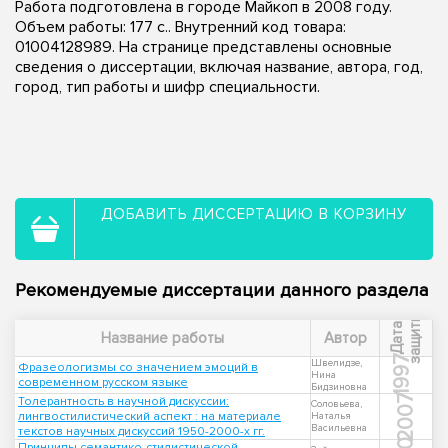
Работа подготовлена в городе Майкоп в 2008 году.
Объем работы: 177 с.. Внутренний код товара:
01004128989. На странице представлены основные
сведения о диссертации, включая название, автора, год,
город, тип работы и шифр специальности.
ДОБАВИТЬ ДИССЕРТАЦИЮ В КОРЗИНУ
Рекомендуемые диссертации данного раздела
ы
Д
а
т
а
з
а
щ
и
т
Название работы
Автор
1997
Швелидзе,
Фразеологизмы со значением эмоций в
Нина
современном русском языке
Бидзиновна
2007
Толерантность в научной дискуссии:
Соловьева,
лингвостилистический аспект : на материале
Наталья
Васильевна
текстов научных дискуссий 1950-2000-х гг.
Принципы семантико-стилистической