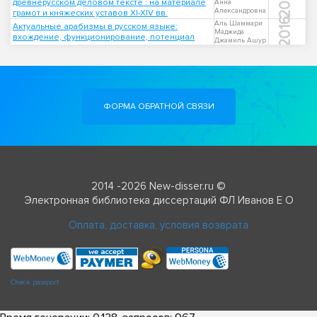
2012
древнерусском деловом тексте : на материале
Анна
Александровна
грамот и княжеских уставов XI-XIV вв.
2016
Аль Шаммари
Актуальные арабизмы в русском языке:
Маджида
вхождение, функционирование, потенциал
Джамиль Ашур
ФОРМА ОБРАТНОЙ СВЯЗИ
2014 -2026 New-disser.ru ©
Электронная библиотека диссертаций ФЛ Иванов Е О
Оплата, доставка, условия возврата
Check passport