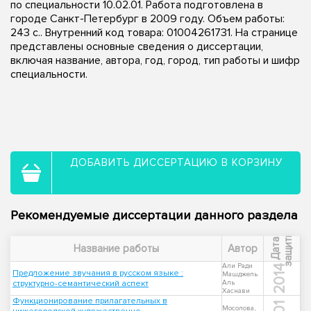
по специальности 10.02.01. Работа подготовлена в
городе Санкт-Петербург в 2009 году. Объем работы:
243 с.. Внутренний код товара: 01004261731. На странице
представлены основные сведения о диссертации,
включая название, автора, год, город, тип работы и шифр
специальности.
ДОБАВИТЬ ДИССЕРТАЦИЮ В КОРЗИНУ
Рекомендуемые диссертации данного раздела
ы
Д
а
т
а
з
а
щ
и
т
Название работы
Автор
Али Ради
2014
Предложение звучания в русском языке :
Машджель
структурно-семантический аспект
Аль
Хаснави
Функционирование прилагательных в
Мосолова,