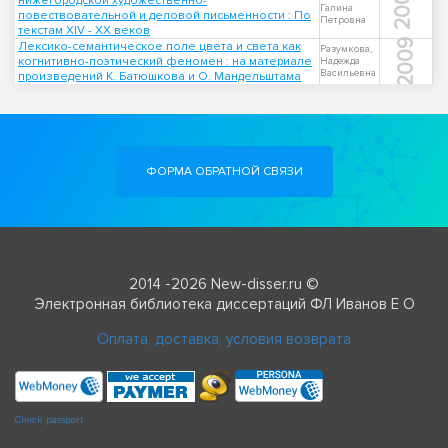
2001
нижегородской художественно-
Галина
повествовательной и деловой письменности : По
Петровна
текстам XIV - XX веков
2009
Лексико-семантическое поле цвета и света как
Разумкова,
когнитивно-поэтический феномен : на материале
Надежда
Васильевна
произведений К. Батюшкова и О. Мандельштама
ФОРМА ОБРАТНОЙ СВЯЗИ
2014 -2026 New-disser.ru ©
Электронная библиотека диссертаций ФЛ Иванов Е О
Оплата, доставка, условия возврата
Check passport