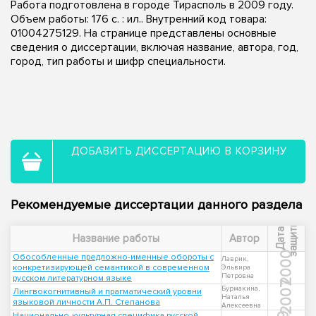
Работа подготовлена в городе Тирасполь в 2009 году.
Объем работы: 176 с. : ил.. Внутренний код товара:
01004275129. На странице представлены основные
сведения о диссертации, включая название, автора, год,
город, тип работы и шифр специальности.
ДОБАВИТЬ ДИССЕРТАЦИЮ В КОРЗИНУ
Рекомендуемые диссертации данного раздела
ы
Д
а
т
а
з
а
щ
и
т
Название работы
Автор
2000
Обособленные предложно-именные обороты с
Лаврик,
конкретизирующей семантикой в современном
Эльвира
Петровна
русском литературном языке
2007
Бурмакина,
Лингвокогнитивный и прагматический уровни
Наталья
языковой личности А.П. Степанова
Алексеевна
Национально-культурная специфика русской