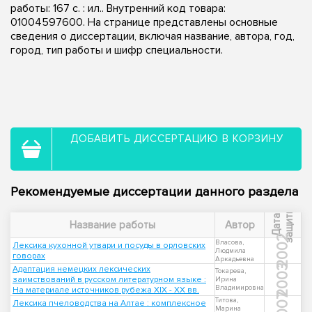
работы: 167 с. : ил.. Внутренний код товара:
01004597600. На странице представлены основные
сведения о диссертации, включая название, автора, год,
город, тип работы и шифр специальности.
ДОБАВИТЬ ДИССЕРТАЦИЮ В КОРЗИНУ
Рекомендуемые диссертации данного раздела
ы
Д
а
т
а
з
а
щ
и
т
Название работы
Автор
2002
Власова,
Лексика кухонной утвари и посуды в орловских
Людмила
говорах
Аркадьевна
2003
Адаптация немецких лексических
Токарева,
заимствований в русском литературном языке :
Ирина
Владимировна
На материале источников рубежа XIX - XX вв.
2007
Титова,
Лексика пчеловодства на Алтае : комплексное
Марина