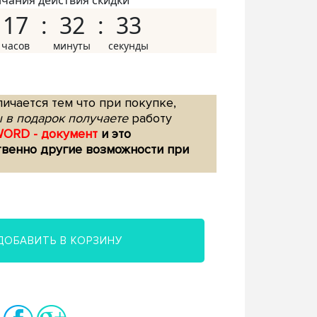
нчания действия скидки
17
32
32
ичается тем что при покупке,
 в подарок получаете
работу
WORD - документ
и это
твенно другие возможности при
ДОБАВИТЬ В КОРЗИНУ