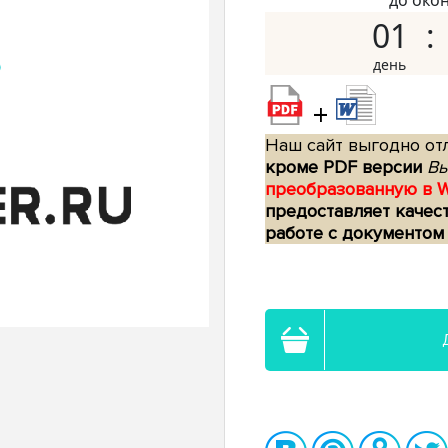
до око
01
+
Наш сайт выгодно отл
кроме PDF версии
Вы
преобразованную в 
предоставляет качес
работе с документом