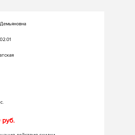
 Демьяновна
.02.01
атская
с.
 руб.