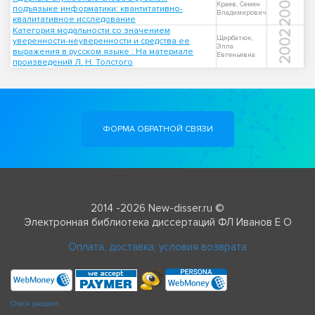
2007
Краев, Семен
подъязыке информатики: квантитативно-
Владимирович
квалитативное исследование
Категория модальности со значением
2002
Щербатюк,
уверенности-неуверенности и средства ее
Элла
выражения в русском языке : На материале
Евгеньевна
произведений Л. Н. Толстого
ФОРМА ОБРАТНОЙ СВЯЗИ
2014 -2026 New-disser.ru ©
Электронная библиотека диссертаций ФЛ Иванов Е О
Оплата, доставка, условия возврата
Check passport