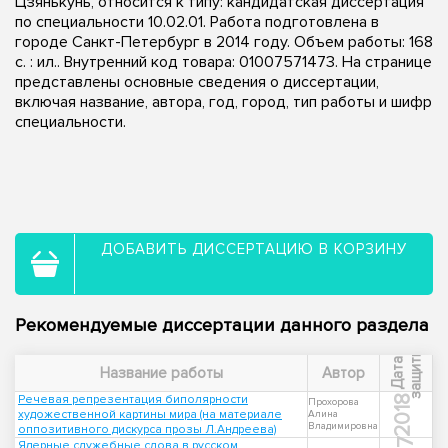
Цзянькунь, относится к типу: кандидатская диссертация
по специальности 10.02.01. Работа подготовлена в
городе Санкт-Петербург в 2014 году. Объем работы: 168
с. : ил.. Внутренний код товара: 01007571473. На странице
представлены основные сведения о диссертации,
включая название, автора, год, город, тип работы и шифр
специальности.
ДОБАВИТЬ ДИССЕРТАЦИЮ В КОРЗИНУ
Рекомендуемые диссертации данного раздела
ы
Д
а
т
а
з
а
щ
и
т
Название работы
Автор
Речевая репрезентация биполярности
2018
Прохорова
художественной картины мира (на материале
Алина
Владимировна
оппозитивного дискурса прозы Л.Андреева)
Ядерные служебные слова в русском