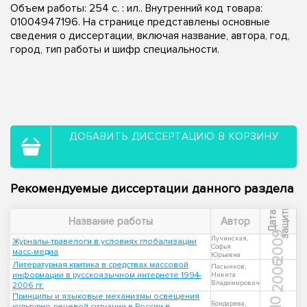
Объем работы: 254 с. : ил.. Внутренний код товара:
01004947196. На странице представлены основные
сведения о диссертации, включая название, автора, год,
город, тип работы и шифр специальности.
ДОБАВИТЬ ДИССЕРТАЦИЮ В КОРЗИНУ
Рекомендуемые диссертации данного раздела
ы
Д
а
т
а
з
а
щ
и
т
Название работы
Автор
2009
Лучинская,
Журналы-травелоги в условиях глобализации
Софья
масс-медиа
Юрьевна
2006
Литературная критика в средствах массовой
Пасынков,
информации в русскоязычном интернете 1994-
Никита
Владимирович
2006 гг.
Принципы и языковые механизмы освещения
Бондарева,
культурно-речевой ситуации в России в