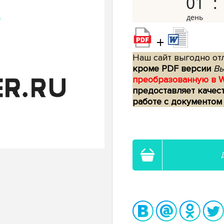
01
+
Наш сайт выгодно отл
кроме PDF версии
Вы
преобразованную в 
предоставляет качес
работе с документом