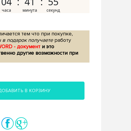
04
41
54
ичается тем что при покупке,
 в подарок получаете
работу
WORD - документ
и это
твенно другие возможности при
ДОБАВИТЬ В КОРЗИНУ