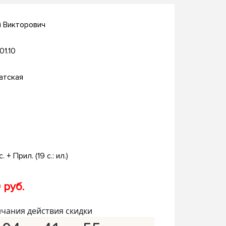
й Викторович
01.10
атская
с. + Прил. (19 с.: ил.)
 руб.
нчания действия скидки