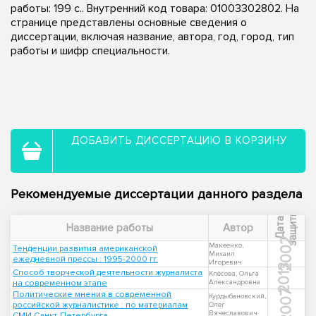
работы: 199 с.. Внутренний код товара: 01003302802. На
странице представлены основные сведения о
диссертации, включая название, автора, год, город, тип
работы и шифр специальности.
ДОБАВИТЬ ДИССЕРТАЦИЮ В КОРЗИНУ
Рекомендуемые диссертации данного раздела
ы
Д
а
т
а
з
а
щ
и
т
Название работы
Автор
2002
Макеенко,
Тенденции развития американской
Михаил
ежедневной прессы : 1995-2000 гг.
Игоревич
2013
Способ творческой деятельности журналиста
Клёсова, Ольга
на современном этапе
Александровна
2007
Политические мнения в современной
Курдыбановский,
российской журналистике : по материалам
Олег
Вячеславович
СМИ Санкт-Петербурга