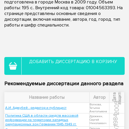
подготовлена в городе Москва в 2009 году. Объем
работы: 195 с.. Внутренний код товара: 01004563393. На
странице представлены основные сведения о
диссертации, включая название, автора, год, город, тип
работы и шифр специальности.
ДОБАВИТЬ ДИССЕРТАЦИЮ В КОРЗИНУ
Рекомендуемые диссертации данного раздела
ы
Д
а
т
а
з
а
щ
и
т
Название работы
Автор
2009
Волкова,
А.И. Аджубей - редактор и публицист
Татьяна
Анатольевна
Политика США в области средств массовой
1984
Дрожжин,
информации на территории западных
Сергей
Николаевич
оккупационных зон Германии 1945-1949 гг.
Гершун,