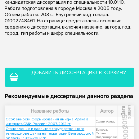
кандидатская диссертация по специальности 10.01.10.
Работа подготовлена в городе Москва в 2005 году.
Объем работы: 203 с.. Внутренний код товара:
01002748461. На странице представлены основные
сведения о диссертации, включая название, автора, год,
город, тип работы и шифр специальности.
ДОБАВИТЬ ДИССЕРТАЦИЮ В КОРЗИНУ
Рекомендуемые диссертации данного раздела
ы
Д
а
т
а
з
а
щ
и
т
Название работы
Автор
2015
Особенности формирования имиджа Ирака в
Салим Ахмед
интернет-СМИ России : 2007-2012 гг.
2009
Становление и развитие государственного
Быкова,
телерадиовещания на территории Белгородской
Оксана
Владимировна
области : 1922-2007 гг.