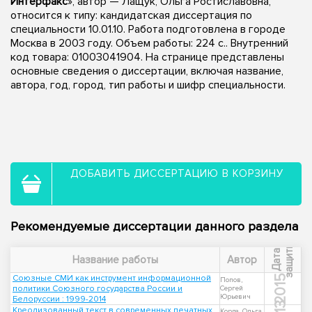
Интерфакс
», автор — Лащук, Ольга Ростиславовна,
относится к типу: кандидатская диссертация по
специальности 10.01.10. Работа подготовлена в городе
Москва в 2003 году. Объем работы: 224 с.. Внутренний
код товара: 01003041904. На странице представлены
основные сведения о диссертации, включая название,
автора, год, город, тип работы и шифр специальности.
ДОБАВИТЬ ДИССЕРТАЦИЮ В КОРЗИНУ
Рекомендуемые диссертации данного раздела
ы
Д
а
т
а
з
а
щ
и
т
Название работы
Автор
Союзные СМИ как инструмент информационной
2015
Попов,
политики Союзного государства России и
Сергей
Юрьевич
Белоруссии : 1999-2014
Креолизованный текст в современных печатных
Корда, Ольга