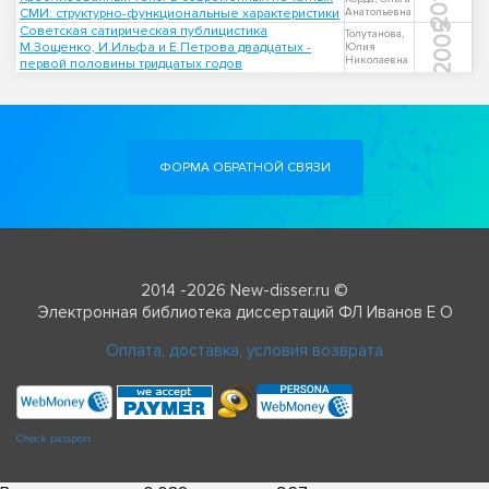
2013
СМИ: структурно-функциональные характеристики
Анатольевна
2005
Советская сатирическая публицистика
Толутанова,
М.Зощенко, И.Ильфа и Е.Петрова двадцатых -
Юлия
Николаевна
первой половины тридцатых годов
ФОРМА ОБРАТНОЙ СВЯЗИ
2014 -2026 New-disser.ru ©
Электронная библиотека диссертаций ФЛ Иванов Е О
Оплата, доставка, условия возврата
Check passport