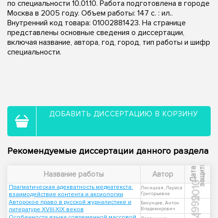
по специальности 10.01.10. Работа подготовлена в городе
Москва в 2005 году. Объем работы: 147 с. : ил..
Внутренний код товара: 01002881423. На странице
представлены основные сведения о диссертации,
включая название, автора, год, город, тип работы и шифр
специальности.
ДОБАВИТЬ ДИССЕРТАЦИЮ В КОРЗИНУ
Рекомендуемые диссертации данного раздела
ы
Д
а
т
а
з
а
щ
и
т
Название работы
Автор
2010
Прагматическая адекватность медиатекста:
Лисицкая, Лариса
взаимодействие контента и аксиологии
Григорьевна
1999
Авторское право в русской журналистике и
Бакунцев, Антон
литературе XVIII-XIX веков
Владимирович
Особенности языка современной массовой