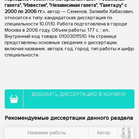
газета", "Известия", "Независимая газета", "Газета.ру" с
2000 по 2006 гг.
», автор — Семенов, Залимби Хабасович,
относится к типу: кандидатская диссертация по
специальности 10.01.10. Работа подготовлена в городе
Москва в 2006 году. Объем работы: 177 с. : ил..
Внутренний код товара: 01003011510. На странице
представлены основные сведения о диссертации,
включая название, автора, год, город, тип работы и шифр
специальности.
ДОБАВИТЬ ДИССЕРТАЦИЮ В КОРЗИНУ
Рекомендуемые диссертации данного раздела
ы
Д
а
т
а
з
а
щ
и
т
Название работы
Автор