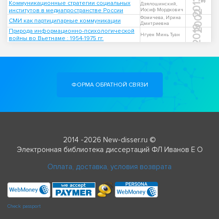
2013
Коммуникационные стратегии социальных
Дзялошинский,
институтов в медиапространстве России
Иосиф Мордкович
2002
Фомичева, Ирина
СМИ как партиципарные коммуникации
Дмитриевна
2019
Природа информационно-психологической
Нгуен Минь Туан
войны во Вьетнаме : 1954-1975 гг.
ФОРМА ОБРАТНОЙ СВЯЗИ
2014 -2026 New-disser.ru ©
Электронная библиотека диссертаций ФЛ Иванов Е О
Оплата, доставка, условия возврата
Check passport