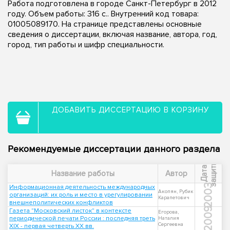
Работа подготовлена в городе Санкт-Петербург в 2012
году. Объем работы: 316 с.. Внутренний код товара:
01005089170. На странице представлены основные
сведения о диссертации, включая название, автора, год,
город, тип работы и шифр специальности.
ДОБАВИТЬ ДИССЕРТАЦИЮ В КОРЗИНУ
Рекомендуемые диссертации данного раздела
ы
Д
а
т
а
з
а
щ
и
т
Название работы
Автор
2003
Информационная деятельность международных
Акопян, Рубик
организаций: их роль и место в урегулировании
Карапетович
внешнеполитических конфликтов
2009
Газета "Московский листок" в контексте
Егорова,
периодической печати России : последняя треть
Наталия
Сергеевна
XIX - первая четверть XX вв.