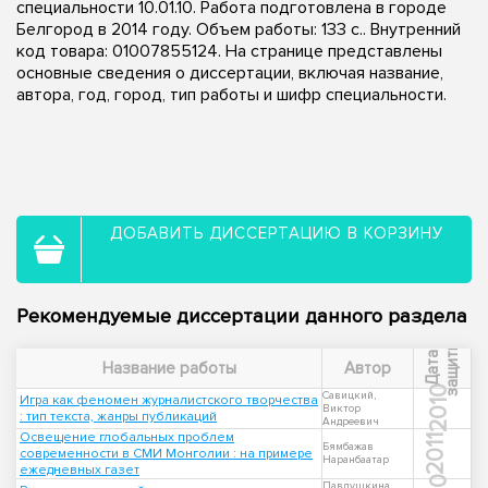
специальности 10.01.10. Работа подготовлена в городе
Белгород в 2014 году. Объем работы: 133 с.. Внутренний
код товара: 01007855124. На странице представлены
основные сведения о диссертации, включая название,
автора, год, город, тип работы и шифр специальности.
ДОБАВИТЬ ДИССЕРТАЦИЮ В КОРЗИНУ
Рекомендуемые диссертации данного раздела
ы
Д
а
т
а
з
а
щ
и
т
Название работы
Автор
2010
Савицкий,
Игра как феномен журналистского творчества
Виктор
: тип текста, жанры публикаций
Андреевич
Освещение глобальных проблем
2011
Бямбажав
современности в СМИ Монголии : на примере
Наранбаатар
ежедневных газет
Павлушкина,