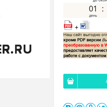
до око
01
+
Наш сайт выгодно отл
кроме PDF версии
Вы
преобразованную в 
предоставляет качес
работе с документом