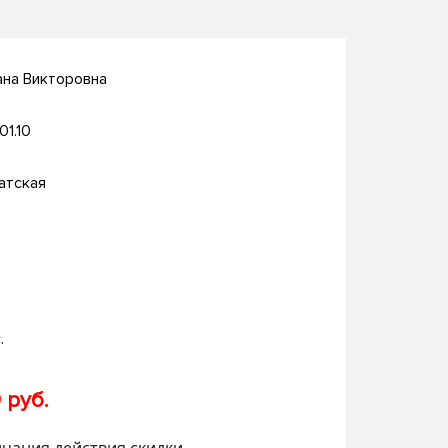
ана Викторовна
01.10
атская
.
 руб.