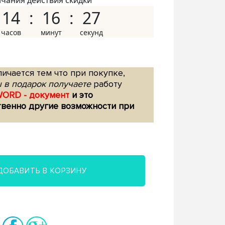
нчания действия скидки
14
16
26
ичается тем что при покупке,
 в подарок получаете
работу
WORD - документ
и это
твенно другие возможности при
ДОБАВИТЬ В КОРЗИНУ