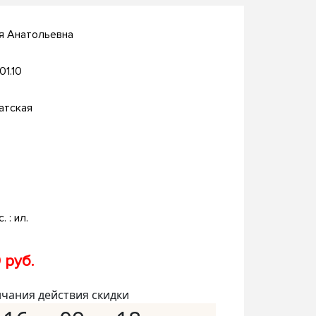
я Анатольевна
01.10
атская
. : ил.
 руб.
нчания действия скидки