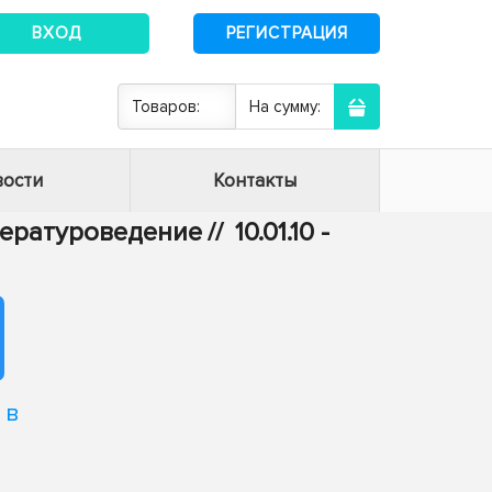
ВХОД
РЕГИСТРАЦИЯ
Товаров:
На сумму:
ости
Контакты
итературоведение
//
10.01.10 -
 в