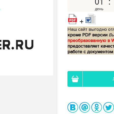
01
+
Наш сайт выгодно отл
кроме PDF версии
Вы
преобразованную в 
предоставляет качес
работе с документом