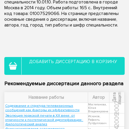
специальности 10.01.10. Работа подготовлена в городе
Москва в 2014 году. Объем работы: 165 с.. Внутренний
код товара: 01007529066. На странице представлены
основные сведения о диссертации, включая название,
автора, год, город, тип работы и шифр специальности.
ДОБАВИТЬ ДИССЕРТАЦИЮ В КОРЗИНУ
Рекомендуемые диссертации данного раздела
ы
Д
а
т
а
з
а
щ
и
т
Название работы
Автор
2002
Мостепанова,
Содержание и структура телевизионных
Юлия
сообщений как факторы их эффективности
Владимировна
2009
Эволюция тюркской печати в XX веке: от
Исхаков,
этничности к постэтнической идентификации :
Рафаиль
Лутфуллович
филологический анализ
Функционирование осложненного