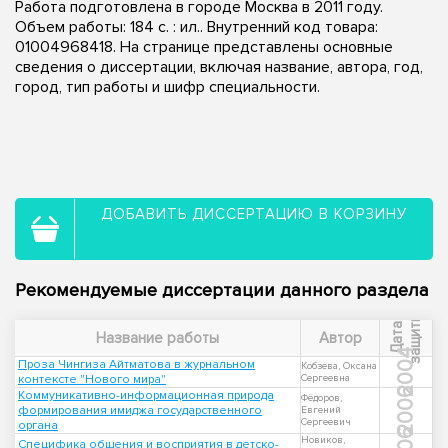
Работа подготовлена в городе Москва в 2011 году.
Объем работы: 184 с. : ил.. Внутренний код товара:
01004968418. На странице представлены основные
сведения о диссертации, включая название, автора, год,
город, тип работы и шифр специальности.
ДОБАВИТЬ ДИССЕРТАЦИЮ В КОРЗИНУ
Рекомендуемые диссертации данного раздела
ы
Д
а
т
а
з
а
щ
и
т
Название работы
Автор
2004
Проза Чингиза Айтматова в журнальном
Кобзева, Оксана
контексте "Нового мира"
Сергеевна
2006
Коммуникативно-информационная природа
Фёдоров,
формирования имиджа государственного
Евгений
Сергеевич
органа
Новиков,
Специфика общения и восприятия в детско-