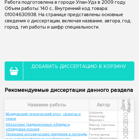
Работа подготовлена в городе Улан-Удэ в 2009 году.
Объем работы: 140 с.. Внутренний код товара:
01004630938. На странице представлены основные
сведения о диссертации, включая название, автора, год,
город, тип работы и шифр специальности.
ДОБАВИТЬ ДИССЕРТАЦИЮ В КОРЗИНУ
Рекомендуемые диссертации данного раздела
ы
Д
а
т
а
з
а
щ
и
т
Название работы
Автор
2002
Шаронов,
Мордовский героический эпос, сюжеты и
Александр
герои
Маркович
2000
Абхазские традиционные обряды и
Табагуа, Светлана
обрядовая поэзия
Андреевна
2000
Татарские исторические предания и легенды
Гилязутдинов,
и их художественные особенности
Салим Мингазович