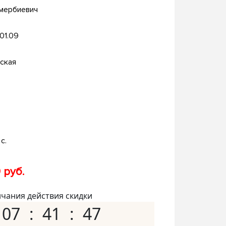
Амербиевич
.01.09
ская
с.
 руб.
нчания действия скидки
07
41
46