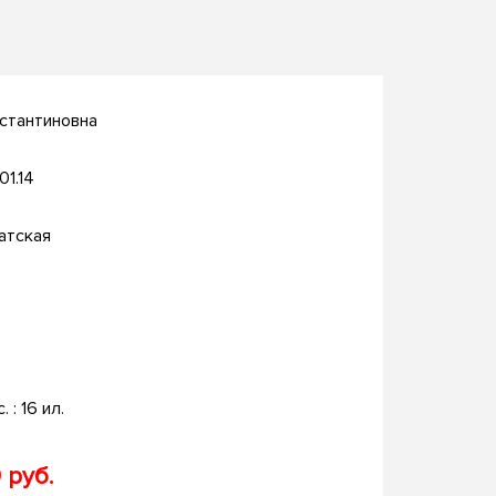
нстантиновна
01.14
атская
. : 16 ил.
 руб.