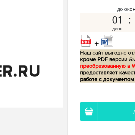
до око
01
+
Наш сайт выгодно отл
кроме PDF версии
Вы
преобразованную в 
предоставляет качес
работе с документом