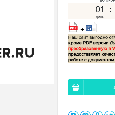
до око
01
+
Наш сайт выгодно отл
кроме PDF версии
Вы
преобразованную в 
предоставляет качес
работе с документом