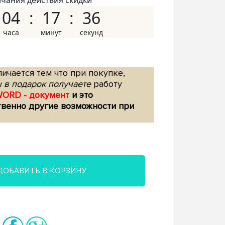
нчания действия скидки
04
17
35
ичается тем что при покупке,
 в подарок получаете
работу
WORD - документ
и это
твенно другие возможности при
ДОБАВИТЬ В КОРЗИНУ