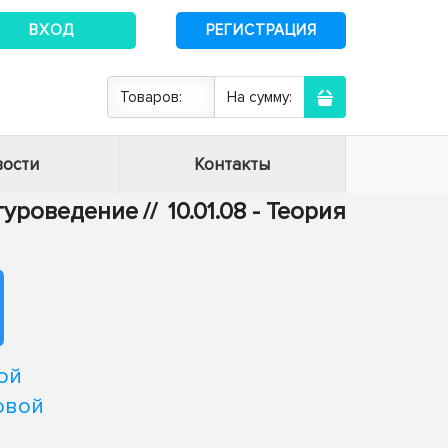
ВХОД
РЕГИСТРАЦИЯ
Товаров:
На сумму:
ости
Контакты
атуроведение
//
10.01.08 - Теория
ой
овой