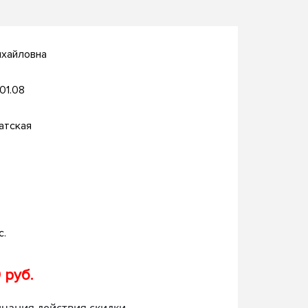
ихайловна
.01.08
атская
с.
 руб.