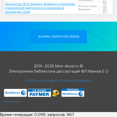
Зиновьевич
Творчество М.Э. Уилкинс-Фримен (к проблеме
1984
Китина, Лилия
становления критического реализма в
Вильевна
литературе США)
ФОРМА ОБРАТНОЙ СВЯЗИ
2014 -2026 New-disser.ru ©
Электронная библиотека диссертаций ФЛ Иванов Е О
Оплата, доставка, условия возврата
Check passport
Время генерации: 0.099, запросов: 967