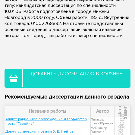
типу: кандидатская диссертация по специальности
10.01.05. Работа подготовлена в городе Нижний
Новгород в 2000 году. Объем работы: 182 с.. Внутренний
код товара: 01002268882. На странице представлены
основные сведения о диссертации, включая название,
автора, год, город, тип работы и шифр специальности.
ДОБАВИТЬ ДИССЕРТАЦИЮ В КОРЗИНУ
Рекомендуемые диссертации данного раздела
ы
Д
а
т
а
з
а
щ
и
т
Название работы
Автор
2000
Аллитерационное возрождение и творчество
Пятакова,
поэта "Гавейна"
Елена Юрьевна
1998
Мельницер,
Драматургическая поэтика У. Б. Йейтса
Григорий