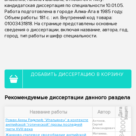
кандидатская диссертация по специальности 10.01.05.
Работа подготовлена в городе Алма-Ата в 1985 году.
Объем работы: 181 c. : ил. Внутренний код товара:
01003431818. На странице представлены основные
сведения о диссертации, включая название, автора, год,
город, тип работы и шифр специальности.
ДОБАВИТЬ ДИССЕРТАЦИЮ В КОРЗИНУ
Рекомендуемые диссертации данного раздела
ы
Д
а
т
а
з
а
щ
и
т
Название работы
Автор
2000
Роман Анны Радклиф "Итальянец" в контексте
Антонов,
английской "готической" прозы последней
Сергей
Александрович
трети XVIII века
Матвеева,
Жанрово-стилевое своеобразие английской