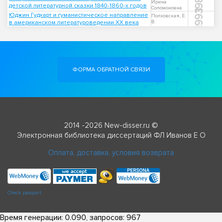
1984
Ирина
детской литературной сказки 1840-1860-х годов
Соломоновна
1993
Юджин Гудхарт и гуманистическое направление
Полховская, Е.
в американском литературоведении ХХ века
В.
ФОРМА ОБРАТНОЙ СВЯЗИ
2014 -2026 New-disser.ru ©
Электронная библиотека диссертаций ФЛ Иванов Е О
Оплата, доставка, условия возврата
Check passport
Время генерации: 0.090, запросов: 967