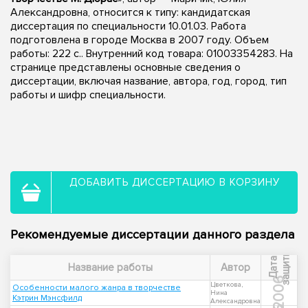
Александровна, относится к типу: кандидатская
диссертация по специальности 10.01.03. Работа
подготовлена в городе Москва в 2007 году. Объем
работы: 222 с.. Внутренний код товара: 01003354283. На
странице представлены основные сведения о
диссертации, включая название, автора, год, город, тип
работы и шифр специальности.
ДОБАВИТЬ ДИССЕРТАЦИЮ В КОРЗИНУ
Рекомендуемые диссертации данного раздела
ы
Д
а
т
а
з
а
щ
и
т
Название работы
Автор
2006
Цветкова,
Особенности малого жанра в творчестве
Нина
Кэтрин Мэнсфилд
Александровна