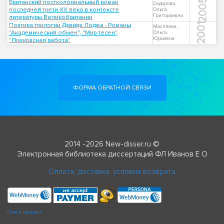
2005
Британский постколониальный роман
Сидорова,
последней трети XX века в контексте
Ольга
Григорьевна
литературы Великобритании
Поэтика трилогии Дэвида Лоджа : Романы
2001
Масляева,
"Академический обмен", "Мир тесен",
Ольга
Юрьевна
"Прекрасная работа"
ФОРМА ОБРАТНОЙ СВЯЗИ
2014 -2026 New-disser.ru ©
Электронная библиотека диссертаций ФЛ Иванов Е О
Оплата, доставка, условия возврата
Check passport