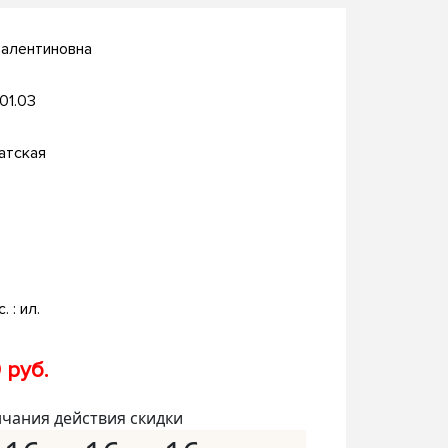
Валентиновна
.01.03
атская
. : ил.
 руб.
нчания действия скидки