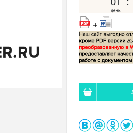
01
+
Наш сайт выгодно отл
кроме PDF версии
Вы
преобразованную в 
предоставляет качес
работе с документом