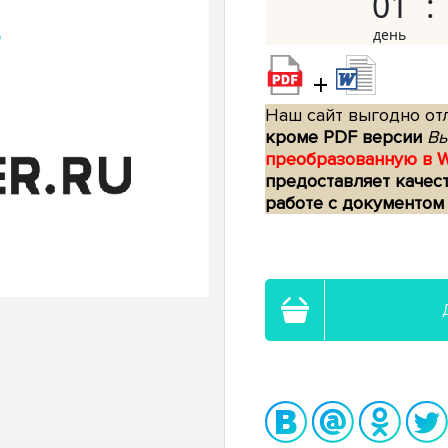
01
+
Наш сайт выгодно отл
кроме PDF версии
Вы
преобразованную в 
предоставляет качес
работе с документом