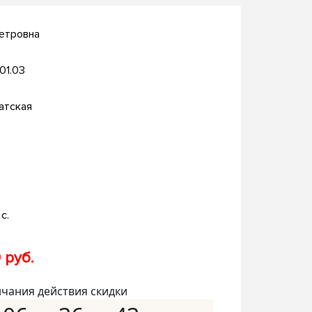
етровна
.01.03
атская
с.
 руб.
нчания действия скидки