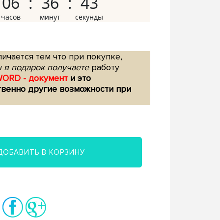
06
36
42
ичается тем что при покупке,
 в подарок получаете
работу
WORD - документ
и это
твенно другие возможности при
ДОБАВИТЬ В КОРЗИНУ