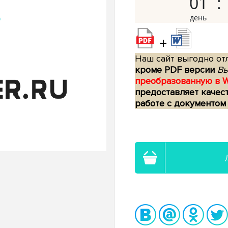
01
+
Наш сайт выгодно отл
кроме PDF версии
Вы
преобразованную в 
предоставляет качес
работе с документом