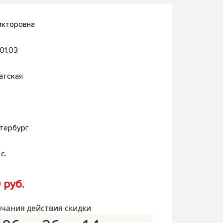
икторовна
.01.03
атская
тербург
с.
 руб.
нчания действия скидки