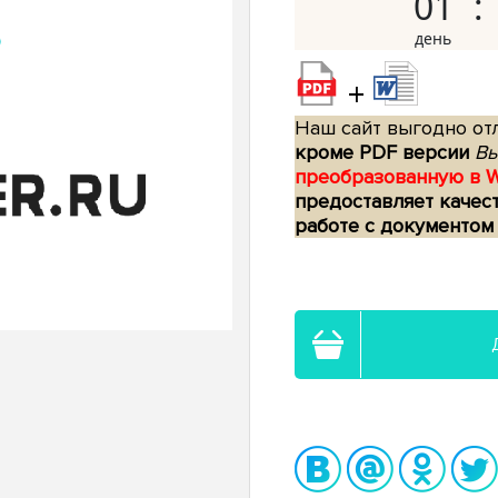
01
+
Наш сайт выгодно отл
кроме PDF версии
Вы
преобразованную в 
предоставляет качес
работе с документом