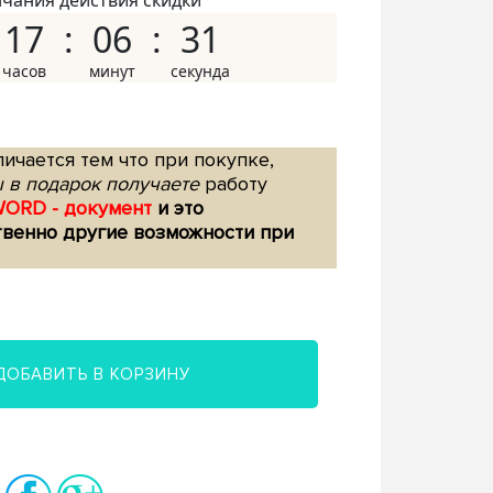
нчания действия скидки
17
06
30
ичается тем что при покупке,
 в подарок получаете
работу
WORD - документ
и это
твенно другие возможности при
ДОБАВИТЬ В КОРЗИНУ