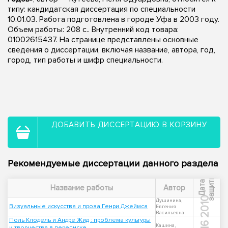
типу: кандидатская диссертация по специальности
10.01.03. Работа подготовлена в городе Уфа в 2003 году.
Объем работы: 208 с.. Внутренний код товара:
01002615437. На странице представлены основные
сведения о диссертации, включая название, автора, год,
город, тип работы и шифр специальности.
ДОБАВИТЬ ДИССЕРТАЦИЮ В КОРЗИНУ
Рекомендуемые диссертации данного раздела
ы
Д
а
т
а
з
а
щ
и
т
Название работы
Автор
2010
Душинина,
Визуальные искусства и проза Генри Джеймса
Евгения
Васильевна
Поль Клодель и Андре Жид : проблема культуры
Кашина,
и творчества в переписке,