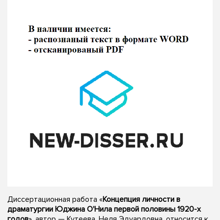
Диссертационная работа «
Концепция личности в
драматургии Юджина О'Нила первой половины 1920-х
годов
», автор — Кутеева, Неля Эдуардовна, относится к