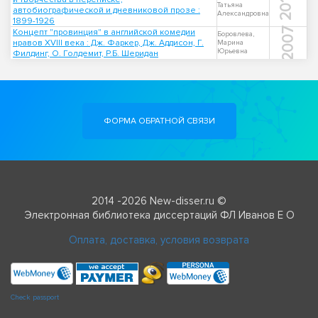
2016
Татьяна
автобиографической и дневниковой прозе :
Александровна
1899-1926
2007
Концепт "провинция" в английской комедии
Боровлева,
нравов XVIII века : Дж. Фаркер, Дж. Аддисон, Г.
Марина
Юрьевна
Филдинг, О. Голдемит, Р.Б. Шеридан
ФОРМА ОБРАТНОЙ СВЯЗИ
2014 -2026 New-disser.ru ©
Электронная библиотека диссертаций ФЛ Иванов Е О
Оплата, доставка, условия возврата
Check passport