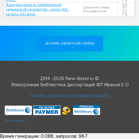
Жанр рассказа в современной
2016
Шарипова, Умеда
таджикской литературе : конец XX -
Рахимджоновна
начало XXI века
ФОРМА ОБРАТНОЙ СВЯЗИ
2014 -2026 New-disser.ru ©
Электронная библиотека диссертаций ФЛ Иванов Е О
Оплата, доставка, условия возврата
Check passport
Время генерации: 0.088, запросов: 967