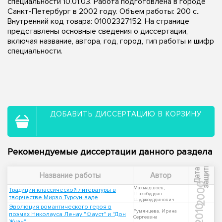
специальности 10.01.03. Работа подготовлена в городе
Санкт-Петербург в 2002 году. Объем работы: 200 с..
Внутренний код товара: 01002327152. На странице
представлены основные сведения о диссертации,
включая название, автора, год, город, тип работы и шифр
специальности.
ДОБАВИТЬ ДИССЕРТАЦИЮ В КОРЗИНУ
Рекомендуемые диссертации данного раздела
ы
Д
а
т
а
з
а
щ
и
т
Название работы
Автор
2000
Махмадшоев,
Традиции классической литературы в
Шахобуддин
творчестве Мирзо Турсун-заде
Шуджоуддинович
Эволюция романтического героя в
2010
Румянцева, Ирина
поэмах Николауса Ленау "Фауст" и "Дон
Сергеевна
Жуан"