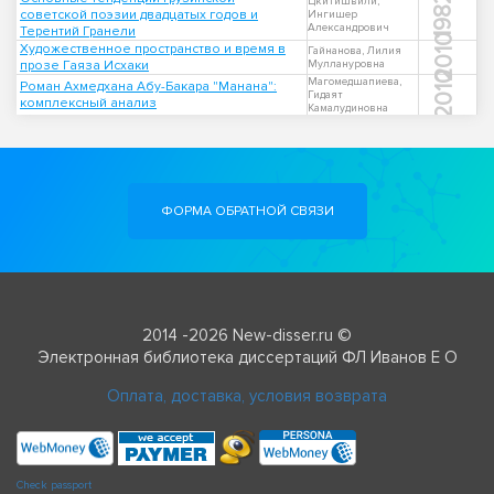
1982
Цкитишвили,
советской поэзии двадцатых годов и
Ингишер
Александрович
Терентий Гранели
2010
Художественное пространство и время в
Гайнанова, Лилия
прозе Гаяза Исхаки
Муллануровна
2010
Магомедшапиева,
Роман Ахмедхана Абу-Бакара "Манана":
Гидаят
комплексный анализ
Камалудиновна
ФОРМА ОБРАТНОЙ СВЯЗИ
2014 -2026 New-disser.ru ©
Электронная библиотека диссертаций ФЛ Иванов Е О
Оплата, доставка, условия возврата
Check passport