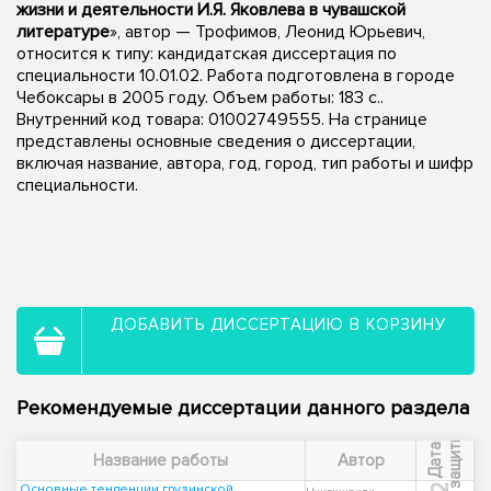
жизни и деятельности И.Я. Яковлева в чувашской
литературе
», автор — Трофимов, Леонид Юрьевич,
относится к типу: кандидатская диссертация по
специальности 10.01.02. Работа подготовлена в городе
Чебоксары в 2005 году. Объем работы: 183 с..
Внутренний код товара: 01002749555. На странице
представлены основные сведения о диссертации,
включая название, автора, год, город, тип работы и шифр
специальности.
ДОБАВИТЬ ДИССЕРТАЦИЮ В КОРЗИНУ
Рекомендуемые диссертации данного раздела
ы
Д
а
т
а
з
а
щ
и
т
Название работы
Автор
Основные тенденции грузинской