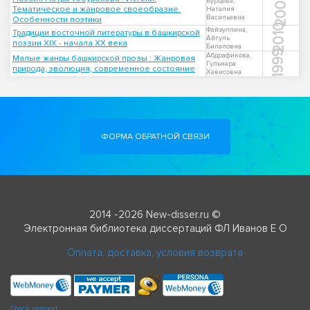
2005
Бурцева,
Тематическое и жанровое своеобразие.
Наталия
Васильевна
Особенности поэтики
2010
Файзуллина,
Традиции восточной литературы в башкирской
Айгуль
поэзии XIX - начала XX века
Билаловна
1999
Абдрафикова,
Малые жанры башкирской прозы : Жанровая
Гульнара
природа, эволюция, современное состояние
Хависовна
ФОРМА ОБРАТНОЙ СВЯЗИ
2014 -2026 New-disser.ru ©
Электронная библиотека диссертаций ФЛ Иванов Е О
Оплата, доставка, условия возврата
Check passport