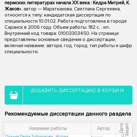
пермских литературах начала XX века : Кедра Митрей, К.
Жаков
», автор — Маратканова, Светлана Сергеевна,
относится к типу: кандидатская диссертация по
специальности 10.01.02. Работа подготовлена в городе
Саранск в 2006 году. Объем работы: 182 с. : ил..
Внутренний код товара: 01003303450. На странице
представлены основные сведения о диссертации,
включая название, автора, год, город, тип работы и шифр
специальности.
ДОБАВИТЬ ДИССЕРТАЦИЮ В КОРЗИНУ
Рекомендуемые диссертации данного раздела
ы
Д
а
т
а
з
а
щ
и
т
Название работы
Автор
Поэзия Петра Тобурокова : Истоки.