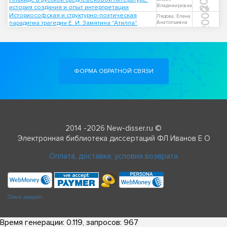
Владимировна
история создания и опыт интерпретации
2000
Историософская и структурно-поэтическая
Лядова, Елена
парадигма трагедии Е. И. Замятина "Атилла"
Анатольевна
ФОРМА ОБРАТНОЙ СВЯЗИ
2014 -2026 New-disser.ru ©
Электронная библиотека диссертаций ФЛ Иванов Е О
Оплата, доставка, условия возврата
Check passport
Время генерации: 0.119, запросов: 967