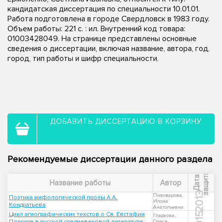
кандидатская диссертация по специальности 10.01.01.
Работа подготовлена в городе Свердловск в 1983 году.
Объем работы: 221 c. : ил. Внутренний код товара:
01003428049. На странице представлены основные
сведения о диссертации, включая название, автора, год,
город, тип работы и шифр специальности.
ДОБАВИТЬ ДИССЕРТАЦИЮ В КОРЗИНУ
Рекомендуемые диссертации данного раздела
ы
Д
а
т
а
з
а
щ
и
т
Название работы
Автор
2013
Пивоварова,
Поэтика мифологической прозы А.А.
Илона
Кондратьева
Анатольевна
Цикл агиографических текстов о Св. Евстафии
2015
Гладкова,
Плакиде в русской средневековой литературе:
Олеся