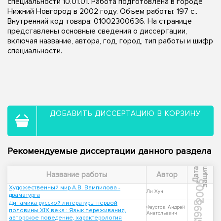
специальности 10.01.01. Работа подготовлена в городе
Нижний Новгород в 2002 году. Объем работы: 197 с..
Внутренний код товара: 01002300636. На странице
представлены основные сведения о диссертации,
включая название, автора, год, город, тип работы и шифр
специальности.
ДОБАВИТЬ ДИССЕРТАЦИЮ В КОРЗИНУ
Рекомендуемые диссертации данного раздела
ы
Д
а
т
а
з
а
щ
и
т
Название работы
Автор
2006
Художественный мир А.В. Вампилова -
Ли Хун
драматурга
Динамика русской литературы первой
1998
Фаустов, Андрей
половины XIX века : Язык переживания,
Анатольевич
авторское поведение, характерология