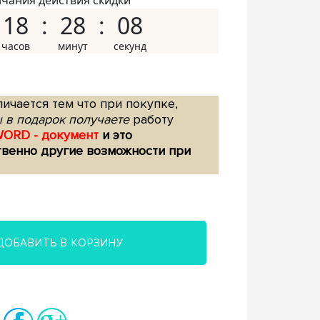
нчания действия скидки
18
28
07
ичается тем что при покупке,
 в подарок получаете
работу
WORD - документ
и это
твенно другие возможности при
ДОБАВИТЬ В КОРЗИНУ