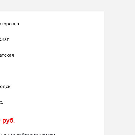
кторовна
.01.01
атская
одск
с.
 руб.