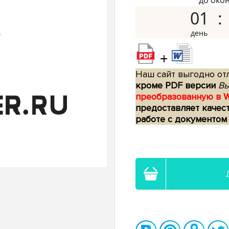
до око
01
+
Наш сайт выгодно отл
кроме PDF версии
Вы
преобразованную в 
предоставляет качес
работе с документом