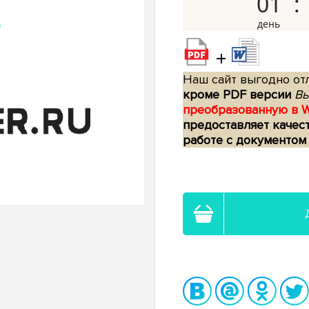
01
+
Наш сайт выгодно отл
кроме PDF версии
Вы
преобразованную в 
предоставляет качес
работе с документом