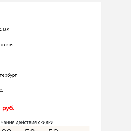
.01.01
атская
тербург
с.
 руб.
нчания действия скидки