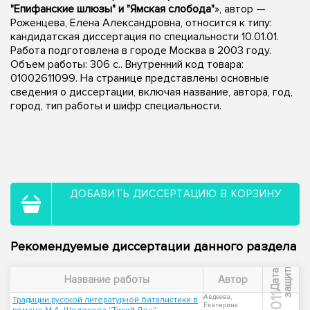
"Епифанские шлюзы" и "Ямская слобода"
», автор —
Роженцева, Елена Александровна, относится к типу:
кандидатская диссертация по специальности 10.01.01.
Работа подготовлена в городе Москва в 2003 году.
Объем работы: 306 с.. Внутренний код товара:
01002611099. На странице представлены основные
сведения о диссертации, включая название, автора, год,
город, тип работы и шифр специальности.
ДОБАВИТЬ ДИССЕРТАЦИЮ В КОРЗИНУ
Рекомендуемые диссертации данного раздела
ы
Д
а
т
а
з
а
щ
и
т
Название работы
Автор
2011
Авдеева,
Традиции русской литературной баталистики в
Екатерина