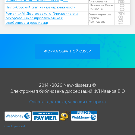
романе М.А. Шолохова "Тихий Дон"
Анатольевна
2009
Шевченко, Елена
Нило-Сорский скит как центр книжности
Эриковна
Роман Ф.М. Достоевского "Униженные и
1984
Семенищенкова,
оскорбленные" (проблематика и
Лариса
Леонидовна
особенности реализма)
ФОРМА ОБРАТНОЙ СВЯЗИ
2014 -2026 New-disser.ru ©
Электронная библиотека диссертаций ФЛ Иванов Е О
Оплата, доставка, условия возврата
Check passport